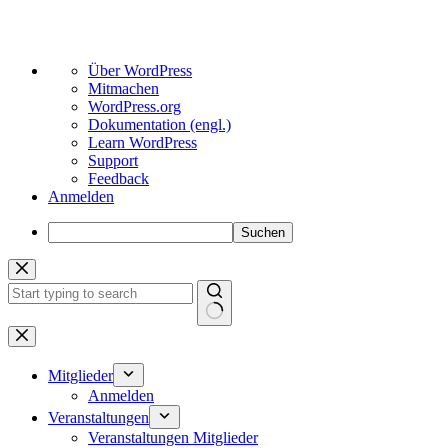
Über
Über WordPress
WordPress
Mitmachen
WordPress.org
Dokumentation (engl.)
Learn WordPress
Support
Feedback
Anmelden
Suchen
Zum
Inhalt
springen
Keine
Ergebnisse
Mitglieder
Anmelden
Veranstaltungen
Veranstaltungen Mitglieder