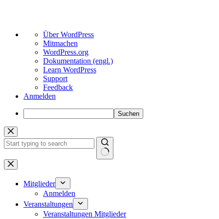
Über
Über WordPress
WordPress
Mitmachen
WordPress.org
Dokumentation (engl.)
Learn WordPress
Support
Feedback
Anmelden
Suchen
Zum
Inhalt
springen
Keine
Ergebnisse
Mitglieder
Anmelden
Veranstaltungen
Veranstaltungen Mitglieder