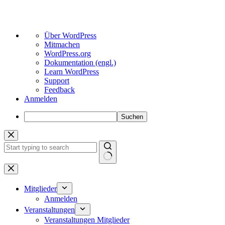
Über
Über WordPress
WordPress
Mitmachen
WordPress.org
Dokumentation (engl.)
Learn WordPress
Support
Feedback
Anmelden
Suchen
Zum
Inhalt
springen
Keine
Ergebnisse
Mitglieder
Anmelden
Veranstaltungen
Veranstaltungen Mitglieder