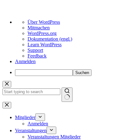
Über
Über WordPress
WordPress
Mitmachen
WordPress.org
Dokumentation (engl.)
Learn WordPress
Support
Feedback
Anmelden
Suchen
Zum
Inhalt
springen
Keine
Ergebnisse
Mitglieder
Anmelden
Veranstaltungen
Veranstaltungen Mitglieder