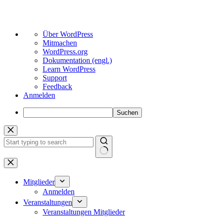
Über
Über WordPress
WordPress
Mitmachen
WordPress.org
Dokumentation (engl.)
Learn WordPress
Support
Feedback
Anmelden
Suchen
Zum
Inhalt
springen
Keine
Ergebnisse
Mitglieder
Anmelden
Veranstaltungen
Veranstaltungen Mitglieder