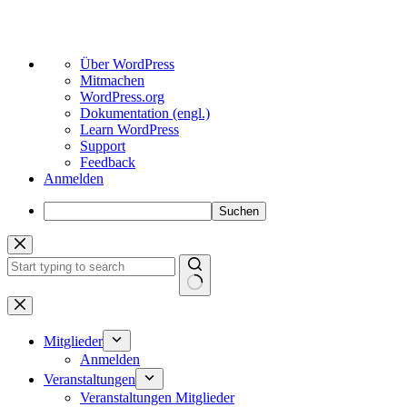
Über
Über WordPress
WordPress
Mitmachen
WordPress.org
Dokumentation (engl.)
Learn WordPress
Support
Feedback
Anmelden
Suchen
Zum
Inhalt
springen
Keine
Ergebnisse
Mitglieder
Anmelden
Veranstaltungen
Veranstaltungen Mitglieder