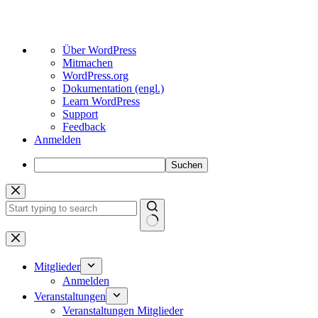
Über
Über WordPress
WordPress
Mitmachen
WordPress.org
Dokumentation (engl.)
Learn WordPress
Support
Feedback
Anmelden
Suchen
Zum
Inhalt
springen
Keine
Ergebnisse
Mitglieder
Anmelden
Veranstaltungen
Veranstaltungen Mitglieder