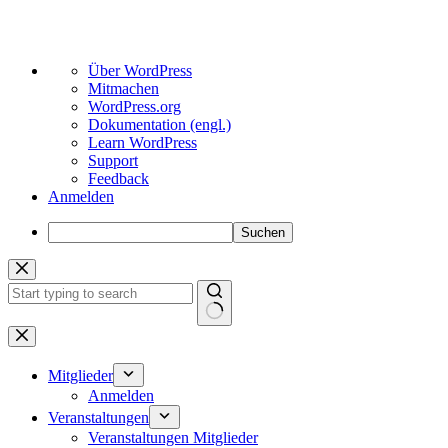
Über
Über WordPress
WordPress
Mitmachen
WordPress.org
Dokumentation (engl.)
Learn WordPress
Support
Feedback
Anmelden
Suchen
Zum
Inhalt
springen
Keine
Ergebnisse
Mitglieder
Anmelden
Veranstaltungen
Veranstaltungen Mitglieder