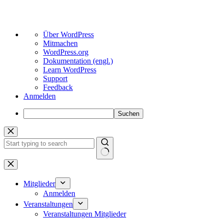
Über
Über WordPress
WordPress
Mitmachen
WordPress.org
Dokumentation (engl.)
Learn WordPress
Support
Feedback
Anmelden
Suchen
Zum
Inhalt
springen
Keine
Ergebnisse
Mitglieder
Anmelden
Veranstaltungen
Veranstaltungen Mitglieder