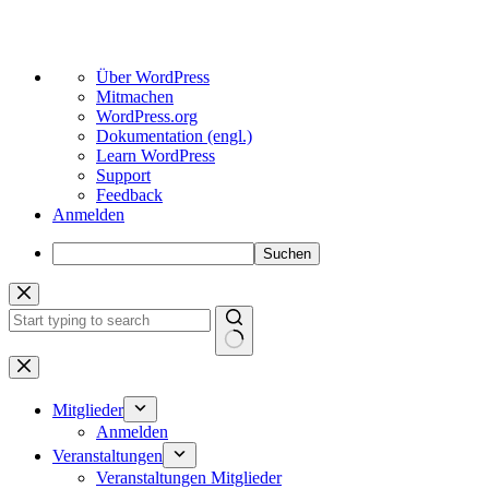
Über
Über WordPress
WordPress
Mitmachen
WordPress.org
Dokumentation (engl.)
Learn WordPress
Support
Feedback
Anmelden
Suchen
Zum
Inhalt
springen
Keine
Ergebnisse
Mitglieder
Anmelden
Veranstaltungen
Veranstaltungen Mitglieder