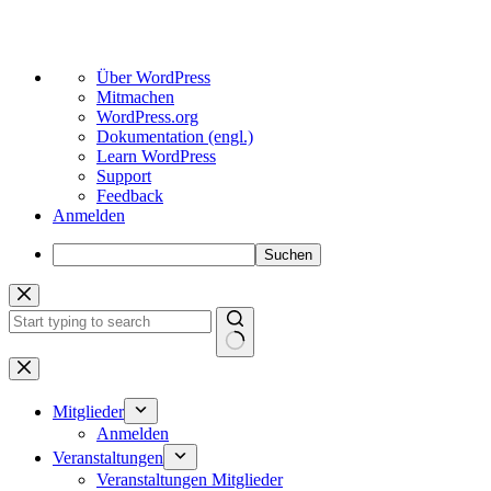
Über
Über WordPress
WordPress
Mitmachen
WordPress.org
Dokumentation (engl.)
Learn WordPress
Support
Feedback
Anmelden
Suchen
Zum
Inhalt
springen
Keine
Ergebnisse
Mitglieder
Anmelden
Veranstaltungen
Veranstaltungen Mitglieder