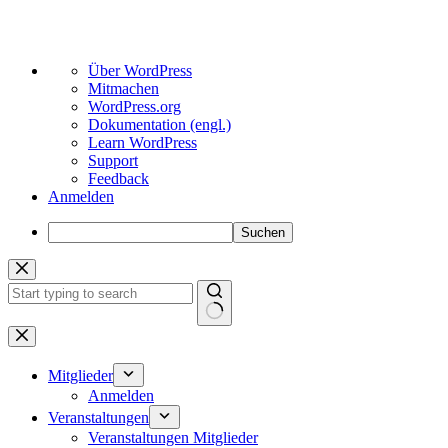
Über
Über WordPress
WordPress
Mitmachen
WordPress.org
Dokumentation (engl.)
Learn WordPress
Support
Feedback
Anmelden
Suchen
Zum
Inhalt
springen
Keine
Ergebnisse
Mitglieder
Anmelden
Veranstaltungen
Veranstaltungen Mitglieder