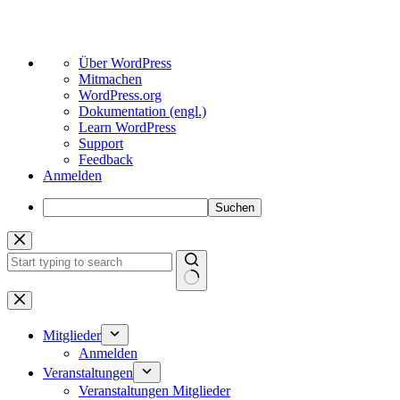
Über
Über WordPress
WordPress
Mitmachen
WordPress.org
Dokumentation (engl.)
Learn WordPress
Support
Feedback
Anmelden
Suchen
Zum
Inhalt
springen
Keine
Ergebnisse
Mitglieder
Anmelden
Veranstaltungen
Veranstaltungen Mitglieder