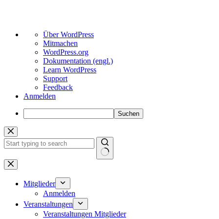
Über
Über WordPress
WordPress
Mitmachen
WordPress.org
Dokumentation (engl.)
Learn WordPress
Support
Feedback
Anmelden
Suchen
Zum
Inhalt
springen
Keine
Ergebnisse
Mitglieder
Anmelden
Veranstaltungen
Veranstaltungen Mitglieder