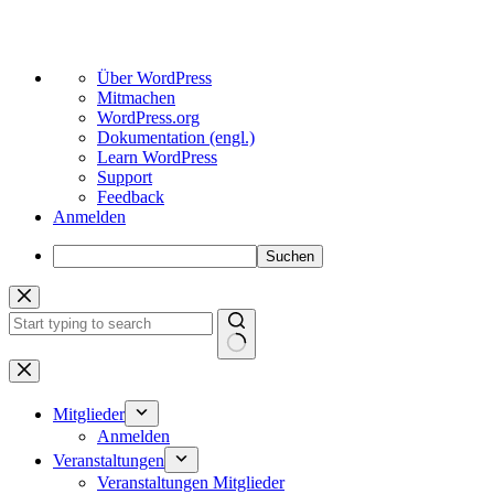
Über
Über WordPress
WordPress
Mitmachen
WordPress.org
Dokumentation (engl.)
Learn WordPress
Support
Feedback
Anmelden
Suchen
Zum
Inhalt
springen
Keine
Ergebnisse
Mitglieder
Anmelden
Veranstaltungen
Veranstaltungen Mitglieder