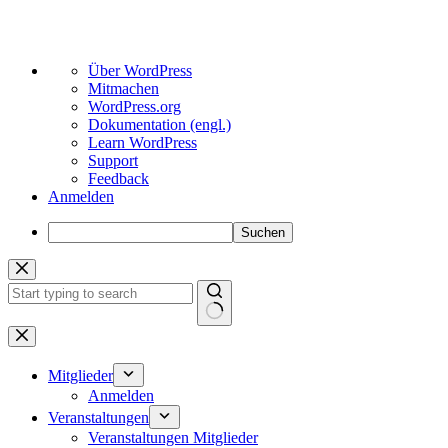
Über
Über WordPress
WordPress
Mitmachen
WordPress.org
Dokumentation (engl.)
Learn WordPress
Support
Feedback
Anmelden
Suchen
Zum
Inhalt
springen
Keine
Ergebnisse
Mitglieder
Anmelden
Veranstaltungen
Veranstaltungen Mitglieder