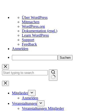
Über
Über WordPress
WordPress
Mitmachen
WordPress.org
Dokumentation (engl.)
Learn WordPress
Support
Feedback
Anmelden
Suchen
Zum
Inhalt
springen
Keine
Ergebnisse
Mitglieder
Anmelden
Veranstaltungen
Veranstaltungen Mitglieder