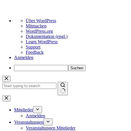
Über
Über WordPress
WordPress
Mitmachen
WordPress.org
Dokumentation (engl.)
Learn WordPress
Support
Feedback
Anmelden
Suchen
Zum
Inhalt
springen
Keine
Ergebnisse
Mitglieder
Anmelden
Veranstaltungen
Veranstaltungen Mitglieder