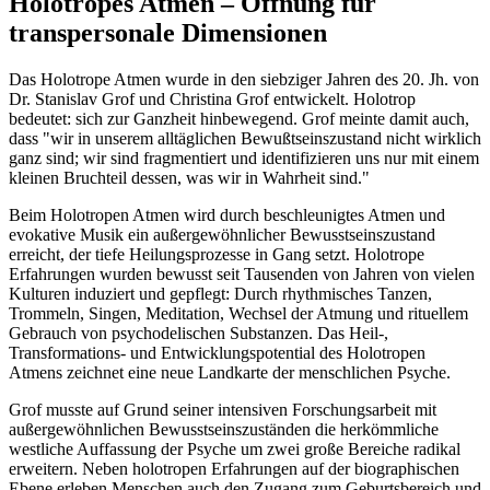
Holotropes Atmen – Öffnung für
transpersonale Dimensionen
Das Holotrope Atmen wurde in den siebziger Jahren des 20. Jh. von
Dr. Stanislav Grof und Christina Grof entwickelt. Holotrop
bedeutet: sich zur Ganzheit hinbewegend. Grof meinte damit auch,
dass "wir in unserem alltäglichen Bewußtseinszustand nicht wirklich
ganz sind; wir sind fragmentiert und identifizieren uns nur mit einem
kleinen Bruchteil dessen, was wir in Wahrheit sind."
Beim Holotropen Atmen wird durch beschleunigtes Atmen und
evokative Musik ein außergewöhnlicher Bewusstseinszustand
erreicht, der tiefe Heilungsprozesse in Gang setzt. Holotrope
Erfahrungen wurden bewusst seit Tausenden von Jahren von vielen
Kulturen induziert und gepflegt: Durch rhythmisches Tanzen,
Trommeln, Singen, Meditation, Wechsel der Atmung und rituellem
Gebrauch von psychodelischen Substanzen. Das Heil-,
Transformations- und Entwicklungspotential des Holotropen
Atmens zeichnet eine neue Landkarte der menschlichen Psyche.
Grof musste auf Grund seiner intensiven Forschungsarbeit mit
außergewöhnlichen Bewusstseinszuständen die herkömmliche
westliche Auffassung der Psyche um zwei große Bereiche radikal
erweitern. Neben holotropen Erfahrungen auf der biographischen
Ebene erleben Menschen auch den Zugang zum Geburtsbereich und