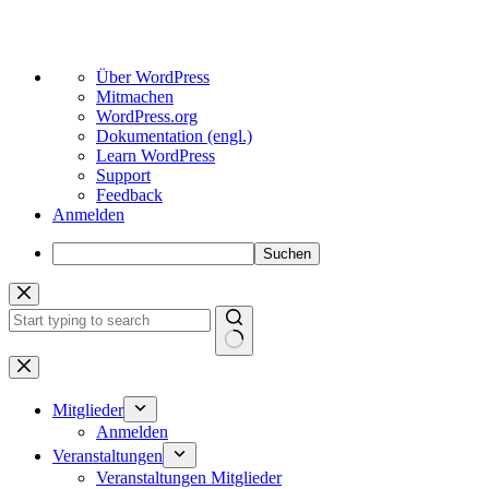
Über
Über WordPress
WordPress
Mitmachen
WordPress.org
Dokumentation (engl.)
Learn WordPress
Support
Feedback
Anmelden
Suchen
Zum
Inhalt
springen
Keine
Ergebnisse
Mitglieder
Anmelden
Veranstaltungen
Veranstaltungen Mitglieder