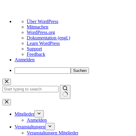
Über
Über WordPress
WordPress
Mitmachen
WordPress.org
Dokumentation (engl.)
Learn WordPress
Support
Feedback
Anmelden
Suchen
Zum
Inhalt
springen
Keine
Ergebnisse
Mitglieder
Anmelden
Veranstaltungen
Veranstaltungen Mitglieder