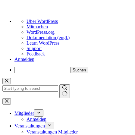
Über
Über WordPress
WordPress
Mitmachen
WordPress.org
Dokumentation (engl.)
Learn WordPress
Support
Feedback
Anmelden
Suchen
Zum
Inhalt
springen
Keine
Ergebnisse
Mitglieder
Anmelden
Veranstaltungen
Veranstaltungen Mitglieder