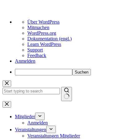
Über
Über WordPress
WordPress
Mitmachen
WordPress.org
Dokumentation (engl.)
Learn WordPress
Support
Feedback
Anmelden
Suchen
Zum
Inhalt
springen
Keine
Ergebnisse
Mitglieder
Anmelden
Veranstaltungen
Veranstaltungen Mitglieder