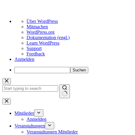
Über
Über WordPress
WordPress
Mitmachen
WordPress.org
Dokumentation (engl.)
Learn WordPress
Support
Feedback
Anmelden
Suchen
Zum
Inhalt
springen
Keine
Ergebnisse
Mitglieder
Anmelden
Veranstaltungen
Veranstaltungen Mitglieder