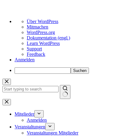
Über
Über WordPress
WordPress
Mitmachen
WordPress.org
Dokumentation (engl.)
Learn WordPress
Support
Feedback
Anmelden
Suchen
Zum
Inhalt
springen
Keine
Ergebnisse
Mitglieder
Anmelden
Veranstaltungen
Veranstaltungen Mitglieder