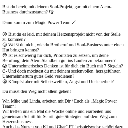
Bist du bereit, mit deinem Soul-Projekt, gar mit einem Atem-
Business durchzustarten? 🫣
Dann komm zum Magic Power Team 🪄
😣 Bist du es leid, mit deinem Herzensprojekt nicht von der Stelle
zu kommen?
😔 Weißt du nicht, wie du Brotberuf und Soul-Business unter einen
Hut bringen kannst?
😳 Ist es schwierig für dich, Prioritäten zu setzen, um deine
Berufung, dein Atem-Standbein gut ins Laufen zu bekommen?
😱 Unternehmerisches Denken ist für dich ein Buch mit 7 Siegeln?
🥳 Und doch möchtest du mit deinem seelenvollen, herzgeführten
Unternehmertum gutes Geld verdienen?
😩 Kämpfst aber mit Selbstzweifeln, Angst und Unsicherheit?
Du musst den Weg nicht allein gehen!
Wir, Mike und Linda, arbeiten mit Dir / Euch als „Magic Power
Team“!
Wir treffen uns ein Mal die Woche online und erarbeiten uns
gemeinsam Schritt für Schritt gute Strategien auf dem Weg zum
Herzensbusiness.
Auch das Nutzen von KI und ChatGPT beispielsweise gehört dazu.