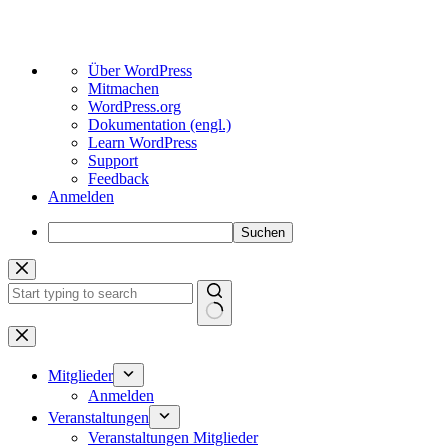
Über
Über WordPress
WordPress
Mitmachen
WordPress.org
Dokumentation (engl.)
Learn WordPress
Support
Feedback
Anmelden
Suchen
Zum
Inhalt
springen
Keine
Ergebnisse
Mitglieder
Anmelden
Veranstaltungen
Veranstaltungen Mitglieder