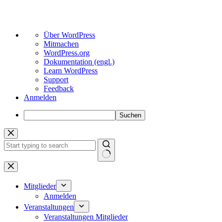
Über
Über WordPress
WordPress
Mitmachen
WordPress.org
Dokumentation (engl.)
Learn WordPress
Support
Feedback
Anmelden
Suchen
Zum
Inhalt
springen
Keine
Ergebnisse
Mitglieder
Anmelden
Veranstaltungen
Veranstaltungen Mitglieder