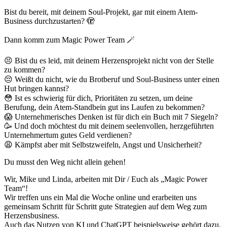
Bist du bereit, mit deinem Soul-Projekt, gar mit einem Atem-
Business durchzustarten? 🫣
Dann komm zum Magic Power Team 🪄
😣 Bist du es leid, mit deinem Herzensprojekt nicht von der Stelle
zu kommen?
😔 Weißt du nicht, wie du Brotberuf und Soul-Business unter einen
Hut bringen kannst?
😳 Ist es schwierig für dich, Prioritäten zu setzen, um deine
Berufung, dein Atem-Standbein gut ins Laufen zu bekommen?
😱 Unternehmerisches Denken ist für dich ein Buch mit 7 Siegeln?
🥳 Und doch möchtest du mit deinem seelenvollen, herzgeführten
Unternehmertum gutes Geld verdienen?
😩 Kämpfst aber mit Selbstzweifeln, Angst und Unsicherheit?
Du musst den Weg nicht allein gehen!
Wir, Mike und Linda, arbeiten mit Dir / Euch als „Magic Power
Team“!
Wir treffen uns ein Mal die Woche online und erarbeiten uns
gemeinsam Schritt für Schritt gute Strategien auf dem Weg zum
Herzensbusiness.
Auch das Nutzen von KI und ChatGPT beispielsweise gehört dazu.