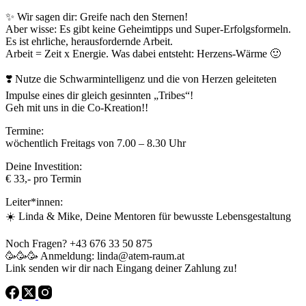
✨ Wir sagen dir: Greife nach den Sternen!
Aber wisse: Es gibt keine Geheimtipps und Super-Erfolgsformeln.
Es ist ehrliche, herausfordernde Arbeit.
Arbeit = Zeit x Energie. Was dabei entsteht: Herzens-Wärme 🙂
❣️ Nutze die Schwarmintelligenz und die von Herzen geleiteten
Impulse eines dir gleich gesinnten „Tribes“!
Geh mit uns in die Co-Kreation!!
Termine:
wöchentlich Freitags von 7.00 – 8.30 Uhr
Deine Investition:
€ 33,- pro Termin
Leiter*innen:
☀️ Linda & Mike, Deine Mentoren für bewusste Lebensgestaltung
Noch Fragen? +43 676 33 50 875
🥳🥳🥳 Anmeldung: linda@atem-raum.at
Link senden wir dir nach Eingang deiner Zahlung zu!