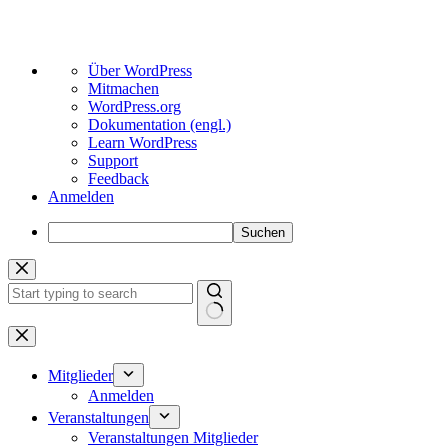
Über
Über WordPress
WordPress
Mitmachen
WordPress.org
Dokumentation (engl.)
Learn WordPress
Support
Feedback
Anmelden
Suchen
Zum
Inhalt
springen
Keine
Ergebnisse
Mitglieder
Anmelden
Veranstaltungen
Veranstaltungen Mitglieder